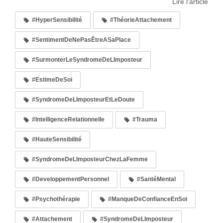
Lire l'article
#HyperSensibilité
#ThéorieAttachement
#SentimentDeNePasÊtreASaPlace
#SurmonterLeSyndromeDeLImposteur
#EstimeDeSoi
#SyndromeDeLImposteurEtLeDoute
#IntelligenceRelationnelle
#Trauma
#HauteSensibilité
#SyndromeDeLImposteurChezLaFemme
#DeveloppementPersonnel
#SantéMental
#Psychothérapie
#ManqueDeConfianceEnSoi
#Attachement
#SyndromeDeLImposteur