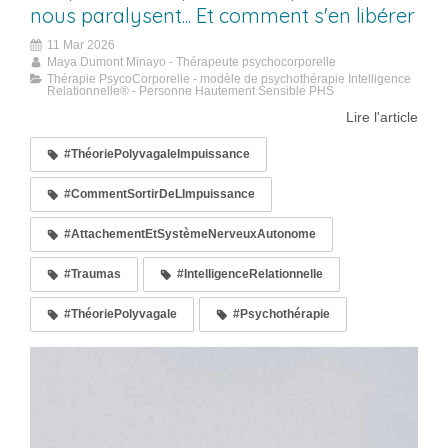
nous paralysent... Et comment s'en libérer
11 Mar 2026
Maya Dumont Minayo - Thérapeute psychocorporelle
Thérapie PsycoCorporelle - modèle de psychothérapie Intelligence
Relationnelle® - Personne Hautement Sensible PHS
Lire l'article
#ThéoriePolyvagaleImpuissance
#CommentSortirDeLImpuissance
#AttachementEtSystèmeNerveuxAutonome
#Traumas
#IntelligenceRelationnelle
#ThéoriePolyvagale
#Psychothérapie