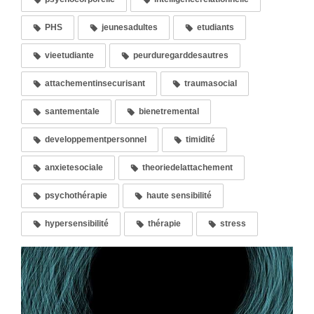
PHS
jeunesadultes
etudiants
vieetudiante
peurduregarddesautres
attachementinsecurisant
traumasocial
santementale
bienetremental
developpementpersonnel
timidité
anxietesociale
theoriedelattachement
psychothérapie
haute sensibilité
hypersensibilité
thérapie
stress