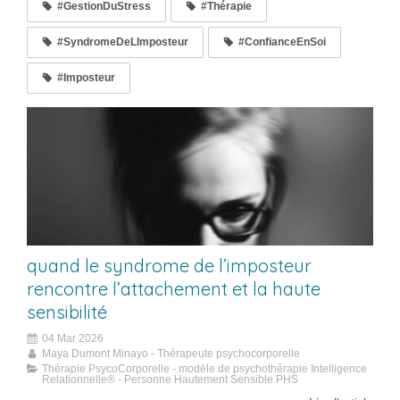
#GestionDuStress
#Thérapie
#SyndromeDeLImposteur
#ConfianceEnSoi
#Imposteur
quand le syndrome de l’imposteur
rencontre l’attachement et la haute
sensibilité
04 Mar 2026
Maya Dumont Minayo - Thérapeute psychocorporelle
Thérapie PsycoCorporelle - modèle de psychothérapie Intelligence
Relationnelle® - Personne Hautement Sensible PHS