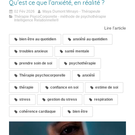
Qu’est ce que l’anxiété, en réalité ?
02 Fév 2026
Maya Dumont Minayo - Thérapeute
Thérapie PsycoCorporelle - méthode de psychothérapie
Intelligence Relationnelle®
Lire l'article
bien être au quotidien
anxiété au quotidien
troubles anxieux
santé mentale
prendre soin de soi
psychothérapie
Thérapie psychocorporelle
anxiété
thérapie
confiance en soi
estime de soi
stress
gestion du stress
respiration
cohérence cardiaque
bien être