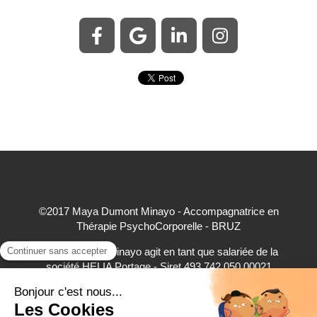
©2017 Maya Dumont Minayo - Accompagnatrice en
Thérapie PsychoCorporelle - BRUZ
Maya Dumont Minayo agit en tant que salariée de la
société HELIA Portage - Siret 493 742 050 00021
accepte à ce titre les règlements par carte bancaire,
virement bancaire et espèces