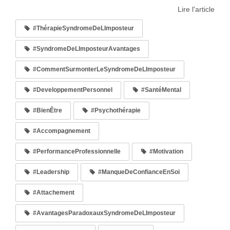
Lire l'article
#ThérapieSyndromeDeLImposteur
#SyndromeDeLImposteurAvantages
#CommentSurmonterLeSyndromeDeLImposteur
#DeveloppementPersonnel
#SantéMental
#BienÊtre
#Psychothérapie
#Accompagnement
#PerformanceProfessionnelle
#Motivation
#Leadership
#ManqueDeConfianceEnSoi
#Attachement
#AvantagesParadoxauxSyndromeDeLImposteur