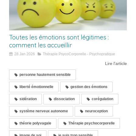
Toutes les émotions sont légitimes :
comment les accueillir
28 Jan 2026
Thérapie PsycoCorporelle - Psychopratique
Lire l'article
personne hautement sensible
liberté émotionnelle
gestion des émotions
sidération
dissociation
corégulation
système nerveux autonome
neuroception
théorie polyvagale
Thérapie psychocorporelle
image de soi
je suis trop sensible