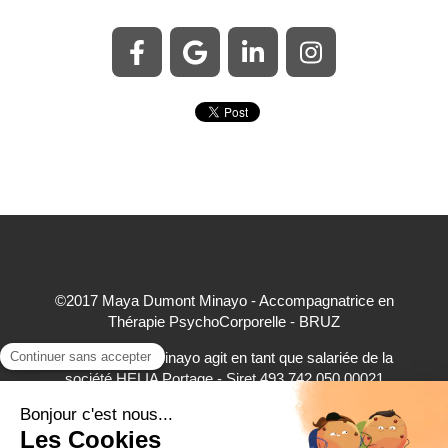
©2017 Maya Dumont Minayo - Accompagnatrice en
Thérapie PsychoCorporelle - BRUZ
Maya Dumont Minayo agit en tant que salariée de la
société HELIA Portage - Siret 493 742 050 00021
accepte à ce titre les règlements par carte bancaire,
virement bancaire et espèces