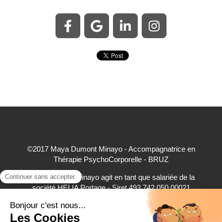
©2017 Maya Dumont Minayo - Accompagnatrice en
Thérapie PsychoCorporelle - BRUZ
Maya Dumont Minayo agit en tant que salariée de la
société HELIA Portage - Siret 493 742 050 00021
accepte à ce titre les règlements par carte bancaire,
virement bancaire et espèces