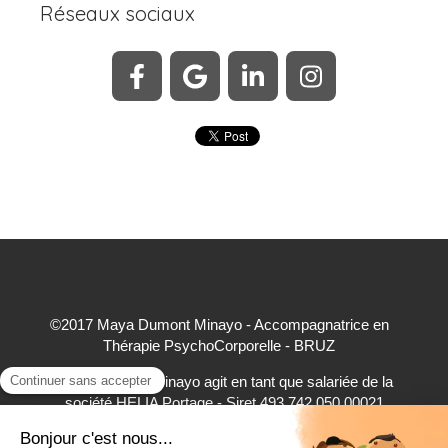
Réseaux sociaux
©2017 Maya Dumont Minayo - Accompagnatrice en
Thérapie PsychoCorporelle - BRUZ
Maya Dumont Minayo agit en tant que salariée de la
société HELIA Portage - Siret 493 742 050 00021
accepte à ce titre les règlements par carte bancaire,