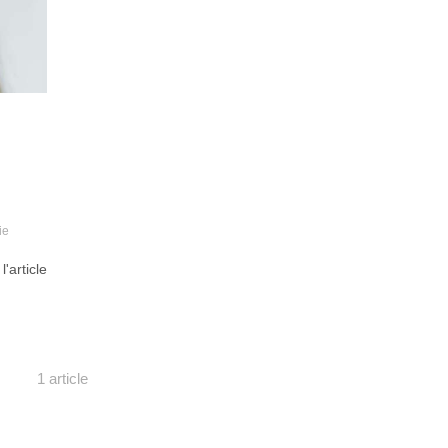
ie
 l'article
1 article