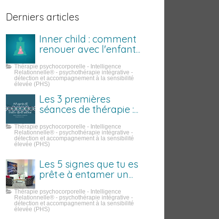
Derniers articles
Inner child : comment
renouer avec l'enfant
que tu étais
Thérapie psychocorporelle - Intelligence
Relationnelle® - psychothérapie intégrative -
détection et accompagnement à la sensibilité
élevée (PHS)
Les 3 premières
séances de thérapie :
ce qui se passe
Thérapie psychocorporelle - Intelligence
vraiment
Relationnelle® - psychothérapie intégrative -
détection et accompagnement à la sensibilité
élevée (PHS)
Les 5 signes que tu es
prêt·e à entamer un
travail sur toi
Thérapie psychocorporelle - Intelligence
Relationnelle® - psychothérapie intégrative -
détection et accompagnement à la sensibilité
élevée (PHS)