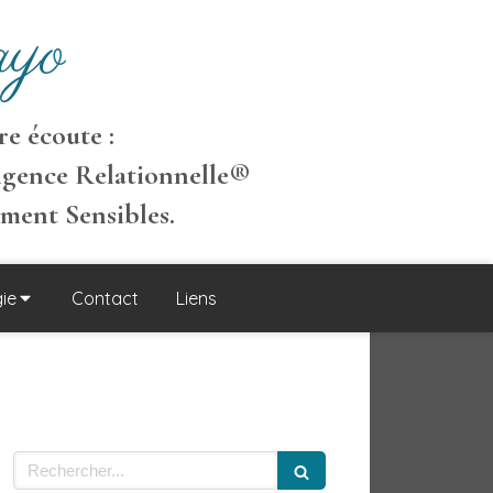
yo
e écoute :
igence Relationnelle
®
ement S
ensibles
.
ie
Contact
Liens
Rechercher