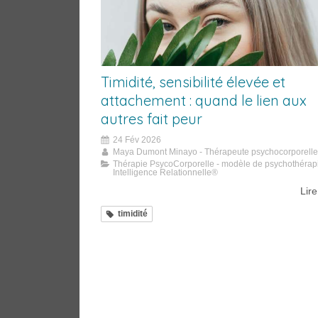
Timidité, sensibilité élevée et
attachement : quand le lien aux
autres fait peur
24 Fév 2026
Maya Dumont Minayo - Thérapeute psychocorporelle
Thérapie PsycoCorporelle - modèle de psychothérap
Intelligence Relationnelle®
Lire
timidité