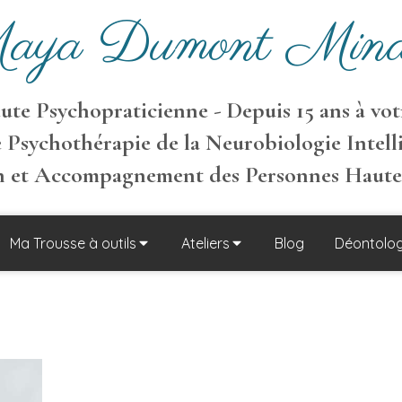
aya Dumont Mina
te Psychopraticienne - Depuis 15 ans à votr
 Psychothérapie de la Neurobiologie Intell
on et Accompagnement des Personnes Haut
Ma Trousse à outils
Ateliers
Blog
Déontolog