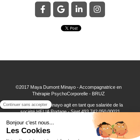
©2017 Maya Dumont Minayo - Accompagnatrice en
Thérapie PsychoCorporelle - BRUZ
Maya Dumont Minayo agit en tant que salariée de la
société HELIA Portage - Siret 493 742 050 00021
accepte à ce titre les règlements par carte bancaire,
virement bancaire et espèces