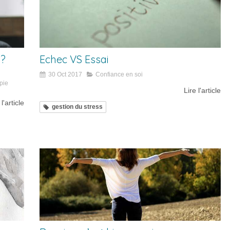
 ?
Echec VS Essai
30 Oct 2017
Confiance en soi
pie
Lire l'article
 l'article
gestion du stress