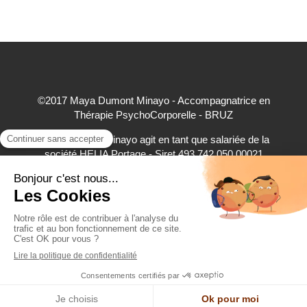
©2017 Maya Dumont Minayo - Accompagnatrice en
Thérapie PsychoCorporelle - BRUZ
Maya Dumont Minayo agit en tant que salariée de la
société HELIA Portage - Siret 493 742 050 00021
accepte à ce titre les règlements par carte bancaire,
virement bancaire et espèces
Création et référencement du site par Simplébo
Site partenaire de
Annuaire Thérapeutes
RDV Cabinet & Visio - Crenolibre.fr