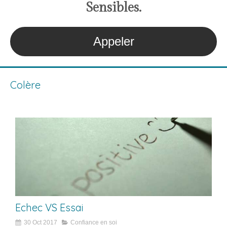
S
ensibles
.
Appeler
Colère
Echec VS Essai
30 Oct 2017
Confiance en soi