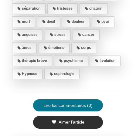
séparation
tristesse
chagrin
mort
deuil
douleur
peur
angoisse
stress
cancer
âmes
émotions
corps
thérapie brève
psychisme
évolution
Hypnose
sophrologie
Lire les commentaires (0)
Aimer l'article