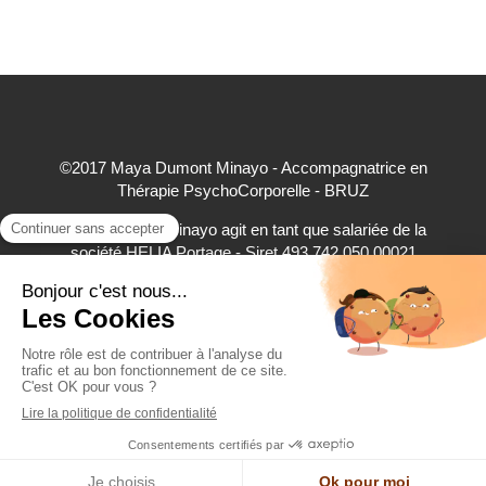
©2017 Maya Dumont Minayo - Accompagnatrice en
Thérapie PsychoCorporelle - BRUZ
Maya Dumont Minayo agit en tant que salariée de la
société HELIA Portage - Siret 493 742 050 00021
accepte à ce titre les règlements par carte bancaire,
virement bancaire et espèces
Création et référencement du site par Simplébo
RDV Cabinet & Visio - Crenolibre.fr
Site partenaire de
Annuaire Thérapeutes