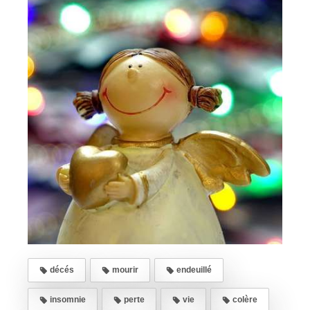
décés
mourir
endeuillé
insomnie
perte
vie
colère