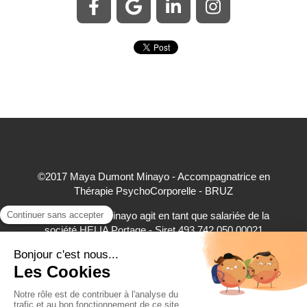
©2017 Maya Dumont Minayo - Accompagnatrice en
Thérapie PsychoCorporelle - BRUZ
Maya Dumont Minayo agit en tant que salariée de la
société HELIA Portage - Siret 493 742 050 00021
accepte à ce titre les règlements par carte bancaire,
virement bancaire et espèces