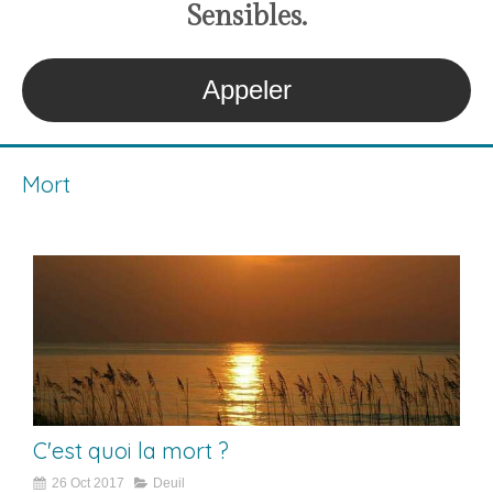
S
ensibles
.
Appeler
Mort
C'est quoi la mort ?
26 Oct 2017
Deuil