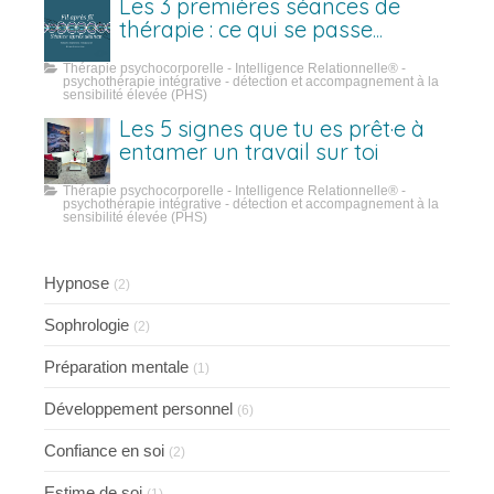
Les 3 premières séances de
thérapie : ce qui se passe
vraiment
Thérapie psychocorporelle - Intelligence Relationnelle® -
psychothérapie intégrative - détection et accompagnement à la
sensibilité élevée (PHS)
Les 5 signes que tu es prêt·e à
entamer un travail sur toi
Thérapie psychocorporelle - Intelligence Relationnelle® -
psychothérapie intégrative - détection et accompagnement à la
sensibilité élevée (PHS)
Hypnose
(2)
Sophrologie
(2)
Préparation mentale
(1)
Développement personnel
(6)
Confiance en soi
(2)
Estime de soi