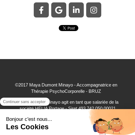
©2017 Maya Dumont Minayo - Accompagnatrice en
Thérapie PsychoCorporelle - BRUZ
Maya Dumont Minayo agit en tant que salariée de la
société HELIA Portage - Siret 493 742 050 00021
accepte à ce titre les règlements par carte bancaire,
virement bancaire et espèces