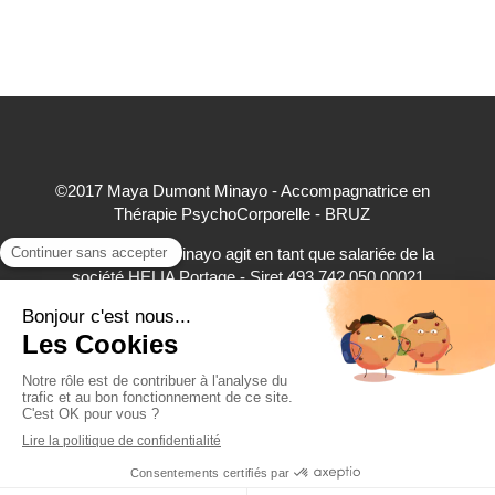
©2017 Maya Dumont Minayo - Accompagnatrice en
Thérapie PsychoCorporelle - BRUZ
Maya Dumont Minayo agit en tant que salariée de la
société HELIA Portage - Siret 493 742 050 00021
accepte à ce titre les règlements par carte bancaire,
virement bancaire et espèces
Création et référencement du site par Simplébo