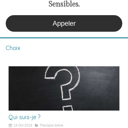
S
ensibles
.
Appeler
Choix
Qui suis-je ?
14 Oct 2019
Thérapie brève