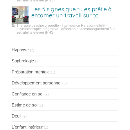
sensibilité élevée (PHS)
Les 5 signes que tu es prêt·e à
entamer un travail sur toi
Thérapie psychocorporelle - Intelligence Relationnelle® -
psychothérapie intégrative - détection et accompagnement à la
sensibilité élevée (PHS)
Hypnose
(2)
Sophrologie
(2)
Préparation mentale
(1)
Développement personnel
(6)
Confiance en soi
(2)
Estime de soi
(1)
Deuil
(2)
L'enfant intérieur
(1)