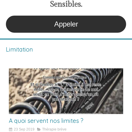
S
ensibles
.
Appeler
Limitation
A quoi servent nos limites ?
23 Sep 2019
Thérapie brève