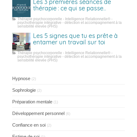
Les 3 premières séances de
thérapie : ce qui se passe
vraiment
Thérapie psychocorporelle - Intelligence Relationnelle® -
psychothérapie intégrative - détection et accompagnement à la
sensibilité élevée (PHS)
Les 5 signes que tu es prêt·e à
entamer un travail sur toi
Thérapie psychocorporelle - Intelligence Relationnelle® -
psychothérapie intégrative - détection et accompagnement à la
sensibilité élevée (PHS)
Hypnose
(2)
Sophrologie
(2)
Préparation mentale
(1)
Développement personnel
(6)
Confiance en soi
(2)
Estime de soi