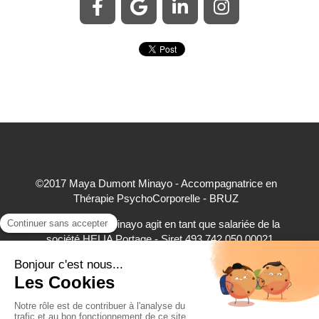
©2017 Maya Dumont Minayo - Accompagnatrice en
Thérapie PsychoCorporelle - BRUZ
Maya Dumont Minayo agit en tant que salariée de la
société HELIA Portage - Siret 493 742 050 00021
accepte à ce titre les règlements par carte bancaire,
virement bancaire et espèces