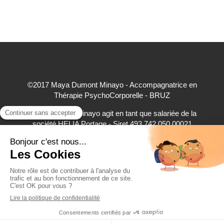
©2017 Maya Dumont Minayo - Accompagnatrice en
Thérapie PsychoCorporelle - BRUZ
Maya Dumont Minayo agit en tant que salariée de la
société HELIA Portage - Siret 493 742 050 00021
accepte à ce titre les règlements par carte bancaire,
virement bancaire et espèces
Création et référencement du site par Simplébo