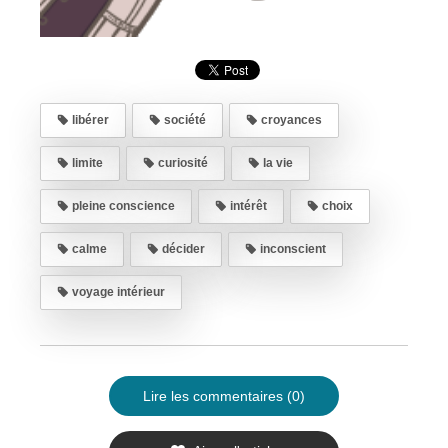
libérer
société
croyances
limite
curiosité
la vie
pleine conscience
intérêt
choix
calme
décider
inconscient
voyage intérieur
Lire les commentaires (0)