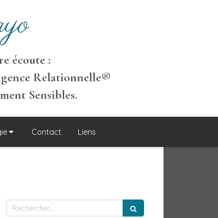
yo
e écoute :
igence Relationnelle
®
ement S
ensibles
.
ie
Contact
Liens
Rechercher