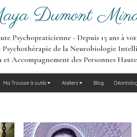
aya Dumont Mina
te Psychopraticienne - Depuis 15 ans à votr
 Psychothérapie de la Neurobiologie Intell
on et Accompagnement des Personnes Haut
Ma Trousse à outils
Ateliers
Blog
Déontolog