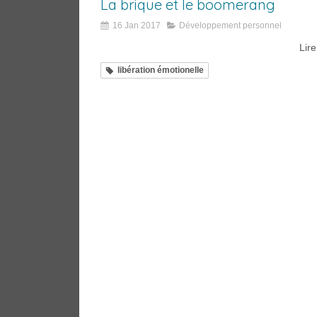
La brique et le boomerang
16 Jan 2017
Développement personnel
Lire
libération émotionelle