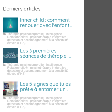
Derniers articles
Inner child : comment
renouer avec l'enfant
que tu étais
Thérapie psychocorporelle - Intelligence
Relationnelle® - psychothérapie intégrative -
détection et accompagnement à la sensibilité
élevée (PHS)
Les 3 premières
séances de thérapie :
ce qui se passe
Thérapie psychocorporelle - Intelligence
vraiment
Relationnelle® - psychothérapie intégrative -
détection et accompagnement à la sensibilité
élevée (PHS)
Les 5 signes que tu es
prêt·e à entamer un
travail sur toi
Thérapie psychocorporelle - Intelligence
Relationnelle® - psychothérapie intégrative -
détection et accompagnement à la sensibilité
élevée (PHS)