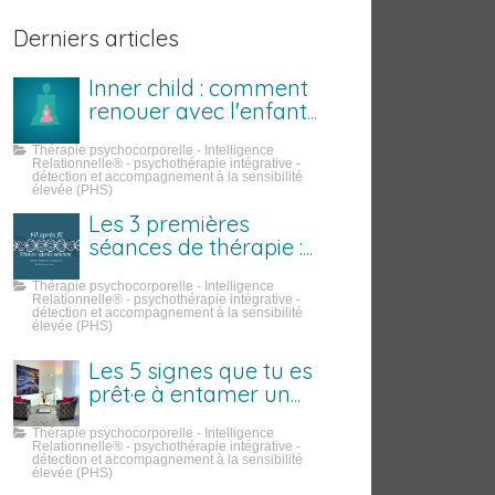
Derniers articles
Inner child : comment
renouer avec l'enfant
que tu étais
Thérapie psychocorporelle - Intelligence
Relationnelle® - psychothérapie intégrative -
détection et accompagnement à la sensibilité
élevée (PHS)
Les 3 premières
séances de thérapie :
ce qui se passe
Thérapie psychocorporelle - Intelligence
vraiment
Relationnelle® - psychothérapie intégrative -
détection et accompagnement à la sensibilité
élevée (PHS)
Les 5 signes que tu es
prêt·e à entamer un
travail sur toi
Thérapie psychocorporelle - Intelligence
Relationnelle® - psychothérapie intégrative -
détection et accompagnement à la sensibilité
élevée (PHS)