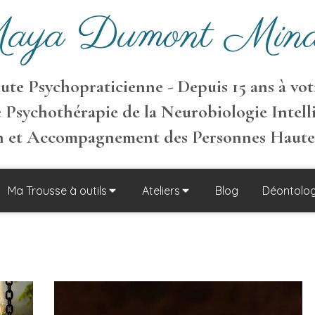
aya Dumont Mina
te Psychopraticienne - Depuis 15 ans à votr
 Psychothérapie de la Neurobiologie Intell
on et Accompagnement des Personnes Haut
Ma Trousse à outils
Ateliers
Blog
Déontolog