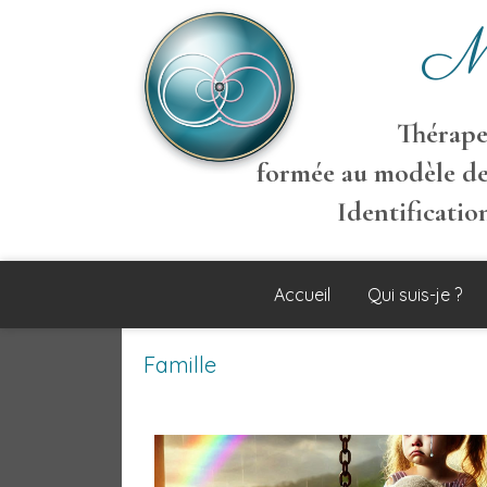
M
Thérapeu
formée au modèle de
Identificati
Accueil
Qui suis-je ?
Famille