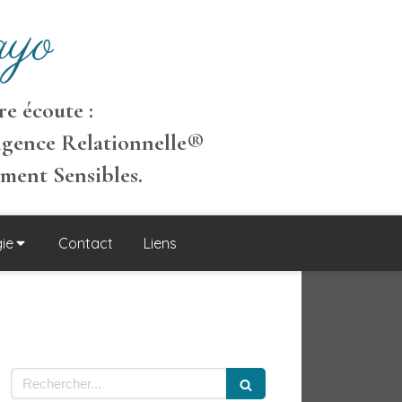
yo
e écoute :
igence Relationnelle
®
ement S
ensibles
.
ie
Contact
Liens
Rechercher