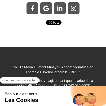
©2017 Maya Dumont Minayo - Accompagnatrice en
Thérapie PsychoCorporelle - BRUZ
Maya Dumont Minayo agit en tant que salariée de la
société HELIA Portage - Siret 493 742 050 00021
accepte à ce titre les règlements par carte bancaire,
virement bancaire et espèces