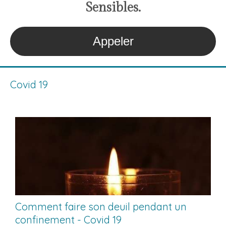
S
ensibles
.
Appeler
Covid 19
Comment faire son deuil pendant un
confinement - Covid 19