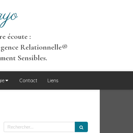
yo
e écoute :
igence Relationnelle
®
ement S
ensibles
.
ie
Contact
Liens
Rechercher