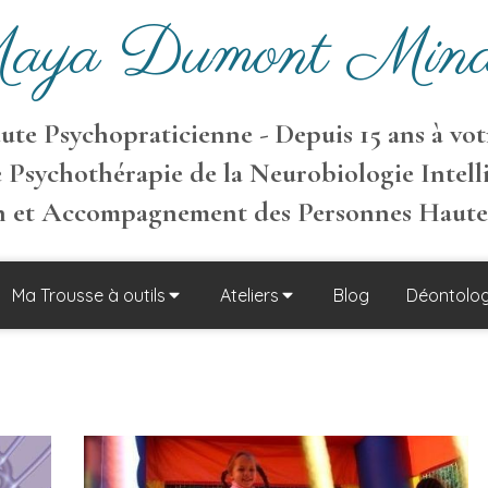
aya Dumont Mina
te Psychopraticienne - Depuis 15 ans à votr
 Psychothérapie de la Neurobiologie Intell
on et Accompagnement des Personnes Haut
Ma Trousse à outils
Ateliers
Blog
Déontolog