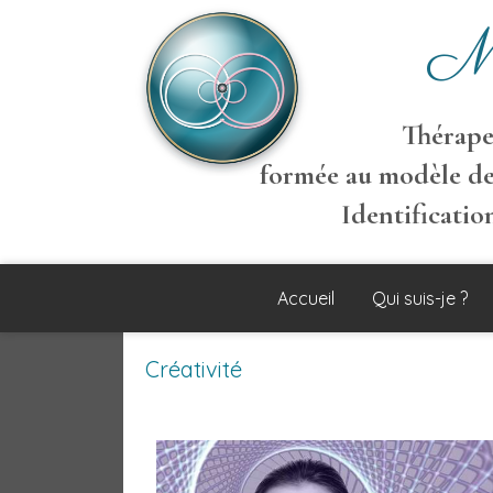
M
Thérapeu
formée au modèle de
Identificati
Accueil
Qui suis-je ?
Créativité