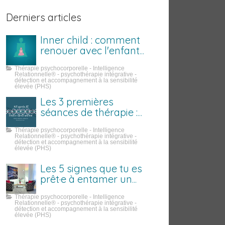
Derniers articles
Inner child : comment
renouer avec l'enfant
que tu étais
Thérapie psychocorporelle - Intelligence
Relationnelle® - psychothérapie intégrative -
détection et accompagnement à la sensibilité
élevée (PHS)
Les 3 premières
séances de thérapie :
ce qui se passe
Thérapie psychocorporelle - Intelligence
vraiment
Relationnelle® - psychothérapie intégrative -
détection et accompagnement à la sensibilité
élevée (PHS)
Les 5 signes que tu es
prêt·e à entamer un
travail sur toi
Thérapie psychocorporelle - Intelligence
Relationnelle® - psychothérapie intégrative -
détection et accompagnement à la sensibilité
élevée (PHS)