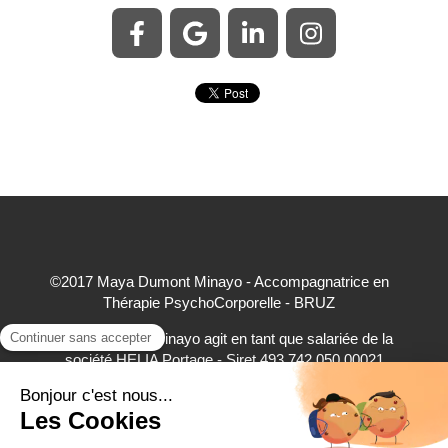
©2017 Maya Dumont Minayo - Accompagnatrice en
Thérapie PsychoCorporelle - BRUZ
Maya Dumont Minayo agit en tant que salariée de la
société HELIA Portage - Siret 493 742 050 00021
accepte à ce titre les règlements par carte bancaire,
virement bancaire et espèces