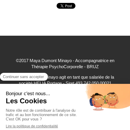
©2017 Maya Dumont Minayo - Accompagnatrice en
Thérapie PsychoCorporelle - BRUZ
Maya Dumont Minayo agit en tant que salariée de la
société HELIA Portage - Siret 493 742 050 00021
accepte à ce titre les règlements par carte bancaire,
virement bancaire et espèces