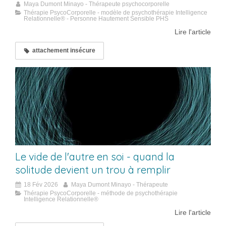
Maya Dumont Minayo - Thérapeute psychocorporelle
Thérapie PsycoCorporelle - modèle de psychothérapie Intelligence
Relationnelle® - Personne Hautement Sensible PHS
Lire l'article
attachement insécure
Le vide de l'autre en soi - quand la
solitude devient un trou à remplir
18 Fév 2026
Maya Dumont Minayo - Thérapeute
Thérapie PsycoCorporelle - méthode de psychothérapie
Intelligence Relationnelle®
Lire l'article