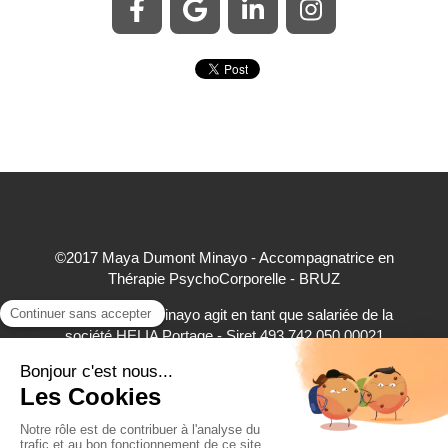
©2017 Maya Dumont Minayo - Accompagnatrice en
Thérapie PsychoCorporelle - BRUZ
Maya Dumont Minayo agit en tant que salariée de la
société HELIA Portage - Siret 493 742 050 00021
accepte à ce titre les règlements par carte bancaire,
virement bancaire et espèces