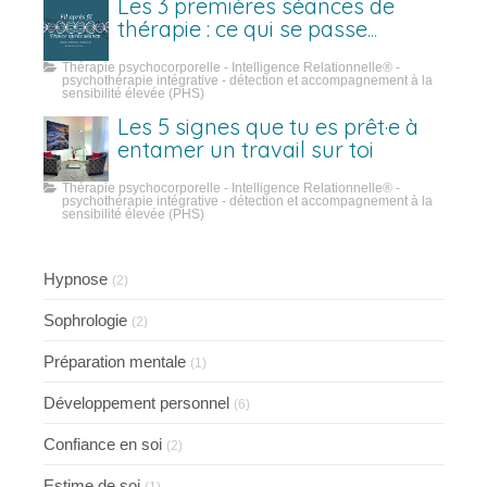
Les 3 premières séances de
thérapie : ce qui se passe
vraiment
Thérapie psychocorporelle - Intelligence Relationnelle® -
psychothérapie intégrative - détection et accompagnement à la
sensibilité élevée (PHS)
Les 5 signes que tu es prêt·e à
entamer un travail sur toi
Thérapie psychocorporelle - Intelligence Relationnelle® -
psychothérapie intégrative - détection et accompagnement à la
sensibilité élevée (PHS)
Hypnose
(2)
Sophrologie
(2)
Préparation mentale
(1)
Développement personnel
(6)
Confiance en soi
(2)
Estime de soi