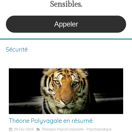
S
ensibles
.
Appeler
Sécurité
Théorie Polyvagale en résumé
09 Fév 2026
Thérapie PsycoCorporelle - Psychopratique