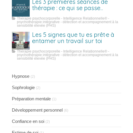
Les 3 premières séances de
thérapie : ce qui se passe
vraiment
Thérapie psychocorporelle - Intelligence Relationnelle® -
psychothérapie intégrative - détection et accompagnement à la
sensibilité élevée (PHS)
Les 5 signes que tu es prêt·e à
entamer un travail sur toi
Thérapie psychocorporelle - Intelligence Relationnelle® -
psychothérapie intégrative - détection et accompagnement à la
sensibilité élevée (PHS)
Hypnose
(2)
Sophrologie
(2)
Préparation mentale
(1)
Développement personnel
(6)
Confiance en soi
(2)
Estime de soi