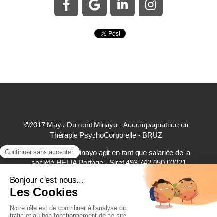
©2017 Maya Dumont Minayo - Accompagnatrice en
Thérapie PsychoCorporelle - BRUZ
Maya Dumont Minayo agit en tant que salariée de la
société HELIA Portage - Siret 493 742 050 00021
accepte à ce titre les règlements par carte bancaire,
virement bancaire et espèces