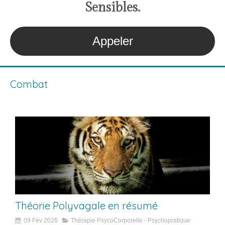
S
ensibles
.
Appeler
Combat
Théorie Polyvagale en résumé
09 Fév 2026
Thérapie PsycoCorporelle - Psychopratique