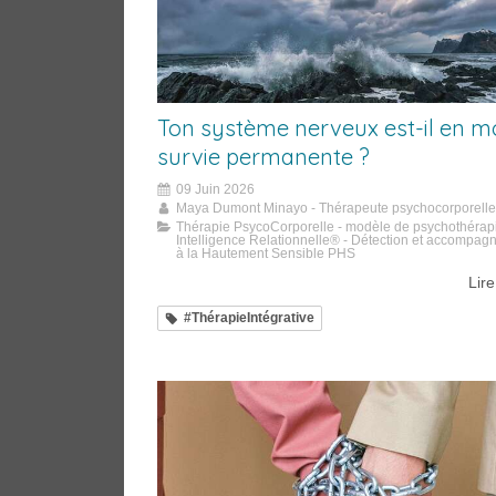
Ton système nerveux est-il en 
survie permanente ?
09 Juin 2026
Maya Dumont Minayo - Thérapeute psychocorporelle
Thérapie PsycoCorporelle - modèle de psychothérap
Intelligence Relationnelle® - Détection et accompa
à la Hautement Sensible PHS
Lire
#ThérapieIntégrative