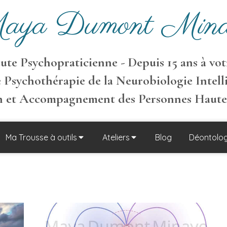
aya Dumont Mina
te Psychopraticienne - Depuis 15 ans à votr
 Psychothérapie de la Neurobiologie Intell
on et Accompagnement des Personnes Haut
Ma Trousse à outils
Ateliers
Blog
Déontolog