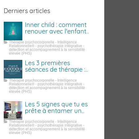
Derniers articles
Inner child : comment
renouer avec l'enfant
que tu étais
Thérapie psychocorporelle - Intelligence
Relationnelle® - psychothérapie intégrative -
détection et accompagnement à la sensibilité
élevée (PHS)
Les 3 premières
séances de thérapie :
ce qui se passe
Thérapie psychocorporelle - Intelligence
vraiment
Relationnelle® - psychothérapie intégrative -
détection et accompagnement à la sensibilité
élevée (PHS)
Les 5 signes que tu es
prêt·e à entamer un
travail sur toi
Thérapie psychocorporelle - Intelligence
Relationnelle® - psychothérapie intégrative -
détection et accompagnement à la sensibilité
élevée (PHS)