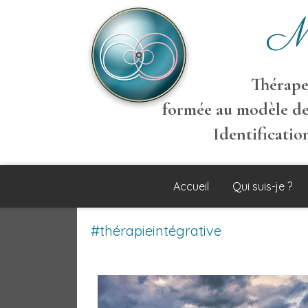
M
Thérapeu
formée au modèle de
Identificati
Accueil
Qui suis-je ?
#thérapieintégrative