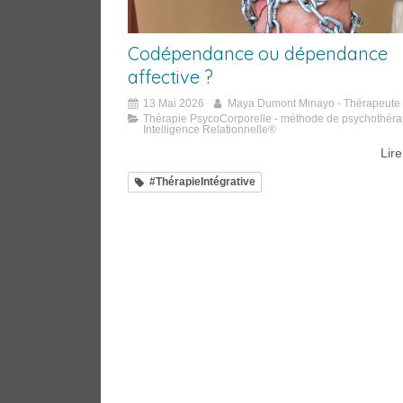
Codépendance ou dépendance
affective ?
13 Mai 2026
Maya Dumont Minayo - Thérapeute
Thérapie PsycoCorporelle - méthode de psychothéra
Intelligence Relationnelle®
Lire
#ThérapieIntégrative