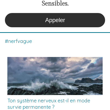
S
ensibles
.
Appeler
#nerfvague
Ton système nerveux est-il en mode
survie permanente ?