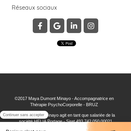
Réseaux sociaux
©2017 Maya Dumont Minayo - Accompagnatrice en
Thérapie PsychoCorporelle - BRUZ
Maya Dumont Minayo agit en tant que salariée de la
société HELIA Portage - Siret 493 742 050 00021
accepte à ce titre les règlements par carte bancaire,