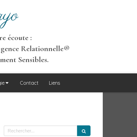
yo
e écoute :
igence Relationnelle
®
ement S
ensibles
.
ie
Contact
Liens
Rechercher