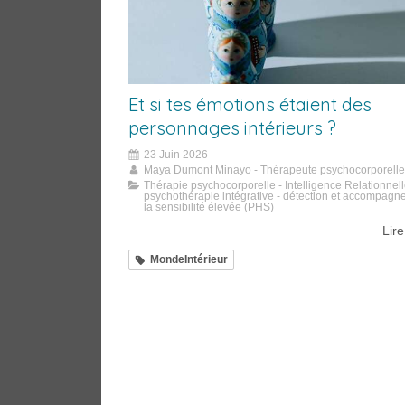
Et si tes émotions étaient des
personnages intérieurs ?
23 Juin 2026
Maya Dumont Minayo - Thérapeute psychocorporelle
Thérapie psychocorporelle - Intelligence Relationnel
psychothérapie intégrative - détection et accompagn
la sensibilité élevée (PHS)
Lire
MondeIntérieur