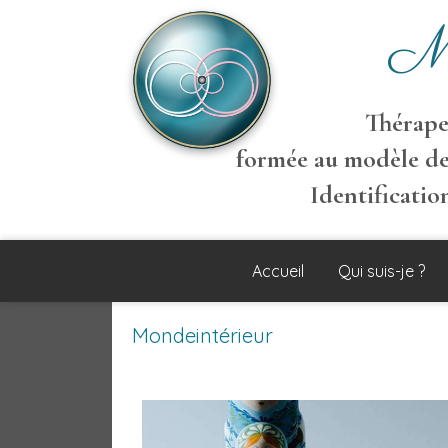
M
Thérapeu
formée au modèle de
Identificati
Accueil
Qui suis-je ?
Mondeintérieur