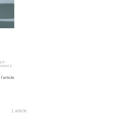
le® -
ement à
 l'article
1 article