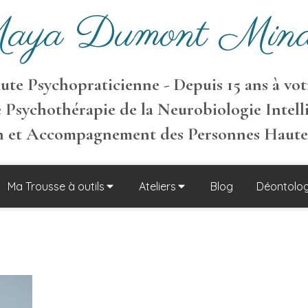
aya Dumont Mina
te Psychopraticienne - Depuis 15 ans à votr
 Psychothérapie de la Neurobiologie Intell
on et Accompagnement des Personnes Haut
Ma Trousse à outils
Ateliers
Blog
Déontolog