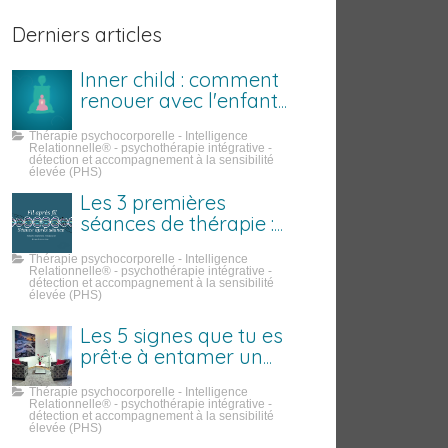
Derniers articles
Inner child : comment
renouer avec l'enfant
que tu étais
Thérapie psychocorporelle - Intelligence
Relationnelle® - psychothérapie intégrative -
détection et accompagnement à la sensibilité
élevée (PHS)
Les 3 premières
séances de thérapie :
ce qui se passe
Thérapie psychocorporelle - Intelligence
vraiment
Relationnelle® - psychothérapie intégrative -
détection et accompagnement à la sensibilité
élevée (PHS)
Les 5 signes que tu es
prêt·e à entamer un
travail sur toi
Thérapie psychocorporelle - Intelligence
Relationnelle® - psychothérapie intégrative -
détection et accompagnement à la sensibilité
élevée (PHS)