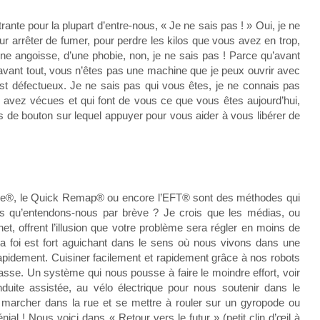
ante pour la plupart d’entre-nous, « Je ne sais pas ! » Oui, je ne
r arrêter de fumer, pour perdre les kilos que vous avez en trop,
une angoisse, d’une phobie, non, je ne sais pas ! Parce qu’avant
avant tout, vous n’êtes pas une machine que je peux ouvrir avec
st défectueux. Je ne sais pas qui vous êtes, je ne connais pas
s avez vécues et qui font de vous ce que vous êtes aujourd’hui,
s de bouton sur lequel appuyer pour vous aider à vous libérer de
thèse®, le Quick Remap® ou encore l’EFT® sont des méthodes qui
ais qu’entendons-nous par brève ? Je crois que les médias, ou
net, offrent l’illusion que votre problème sera régler en moins de
 ma foi est fort aguichant dans le sens où nous vivons dans une
apidement. Cuisiner facilement et rapidement grâce à nos robots
passe. Un système qui nous pousse à faire le moindre effort, voir
uite assistée, au vélo électrique pour nous soutenir dans le
marcher dans la rue et se mettre à rouler sur un gyropode ou
al ! Nous voici dans « Retour vers le futur » (petit clin d’œil à