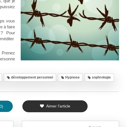
, que je
uissiez
mps vous
e à faire
 ? Pour
 méditer
! Prenez
ersonne
développement personnel
Hypnose
sophrologie
Aimer l'article
0)