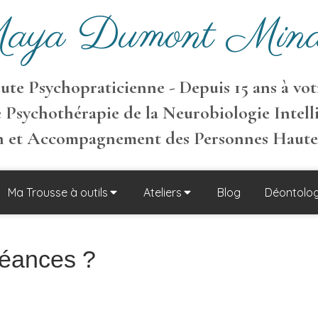
aya Dumont Mina
te Psychopraticienne - Depuis 15 ans à votr
 Psychothérapie de la Neurobiologie Intell
on et Accompagnement des Personnes Haut
Ma Trousse à outils
Ateliers
Blog
Déontolog
séances ?