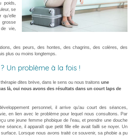
u poids,
leur, se
 qu’elle
e grosse
 de vie,
ations, des peurs, des hontes, des chagrins, des colères, des
epuis plus ou moins longtemps.
? Un problème à la fois !
s thérapie dites brève, dans le sens ou nous traitons
une
 cas là, oui nous avons des résultats dans un court laps de
veloppement personnel, il arrive qu’au court des séances,
ie, en lien avec le problème pour lequel nous consultons. Par
 reçu une jeune femme phobique de l’eau, et prendre une douche
 séance, il apparaît que petit fille elle avait failli se noyer. Un
ait surface. Lorsque nous avons traité ce souvenir, sa phobie a pu