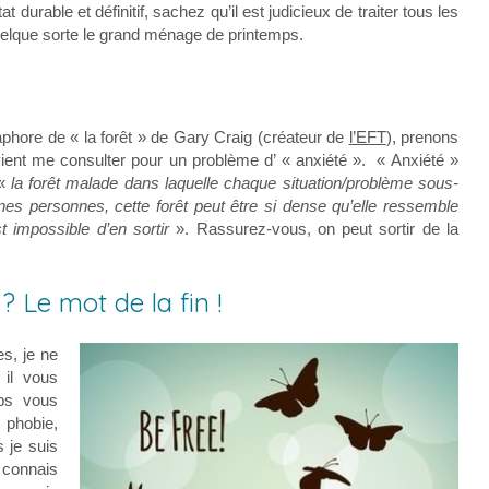
t durable et définitif, sachez qu’il est judicieux de traiter tous les
uelque sorte le grand ménage de printemps.
taphore de « la forêt » de Gary Craig (créateur de
l’EFT
), prenons
vient me consulter pour un problème d’ « anxiété ». « Anxiété »
 «
la forêt malade dans laquelle chaque situation/problème sous-
ines personnes, cette forêt peut être si dense qu’elle ressemble
est impossible d’en sortir
». Rassurez-vous, on peut sortir de la
? Le mot de la fin !
es, je ne
il vous
ps vous
e phobie,
 je suis
e connais