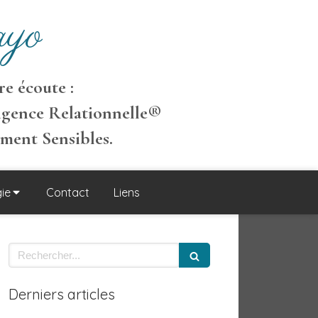
yo
e écoute :
igence Relationnelle
®
ement S
ensibles
.
ie
Contact
Liens
Rechercher
Derniers articles