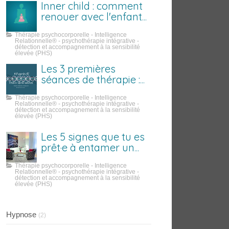
Inner child : comment
renouer avec l'enfant
que tu étais
Thérapie psychocorporelle - Intelligence
Relationnelle® - psychothérapie intégrative -
détection et accompagnement à la sensibilité
élevée (PHS)
Les 3 premières
séances de thérapie :
ce qui se passe
Thérapie psychocorporelle - Intelligence
vraiment
Relationnelle® - psychothérapie intégrative -
détection et accompagnement à la sensibilité
élevée (PHS)
Les 5 signes que tu es
prêt·e à entamer un
travail sur toi
Thérapie psychocorporelle - Intelligence
Relationnelle® - psychothérapie intégrative -
détection et accompagnement à la sensibilité
élevée (PHS)
Hypnose
(2)