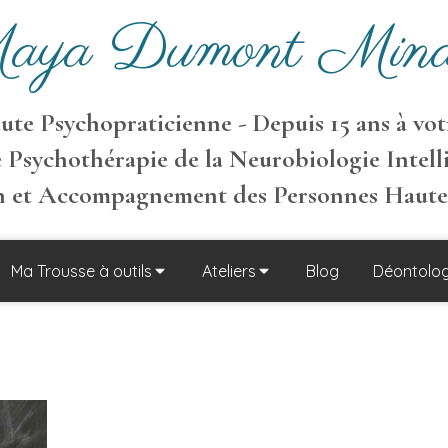
aya Dumont Mina
te Psychopraticienne - Depuis 15 ans à votr
 Psychothérapie de la Neurobiologie Intell
on et Accompagnement des Personnes Haut
Ma Trousse à outils
Ateliers
Blog
Déontolog