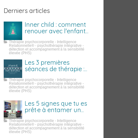
Derniers articles
Inner child : comment
renouer avec l'enfant
que tu étais
Thérapie psychocorporelle - Intelligence
Relationnelle® - psychothérapie intégrative -
détection et accompagnement à la sensibilité
élevée (PHS)
Les 3 premières
séances de thérapie :
ce qui se passe
Thérapie psychocorporelle - Intelligence
vraiment
Relationnelle® - psychothérapie intégrative -
détection et accompagnement à la sensibilité
élevée (PHS)
Les 5 signes que tu es
prêt·e à entamer un
travail sur toi
Thérapie psychocorporelle - Intelligence
Relationnelle® - psychothérapie intégrative -
détection et accompagnement à la sensibilité
élevée (PHS)