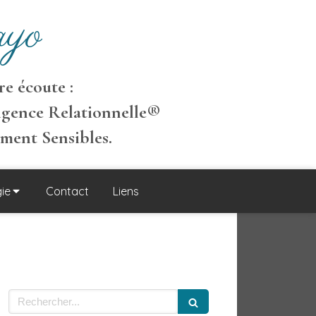
yo
e écoute :
igence Relationnelle
®
ement S
ensibles
.
ie
Contact
Liens
Rechercher