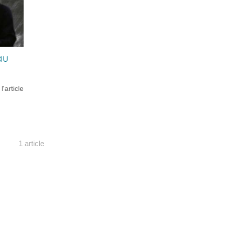
au
 l'article
1 article