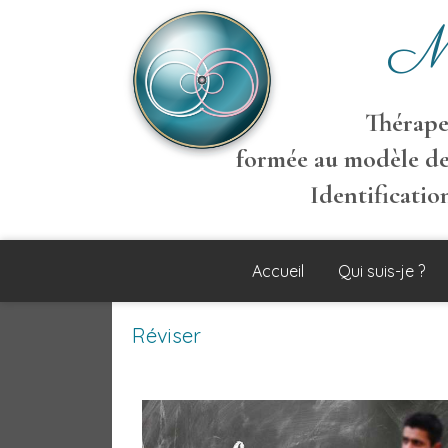
M
Thérapeu
formée au modèle de
Identificati
Accueil
Qui suis-je ?
Réviser