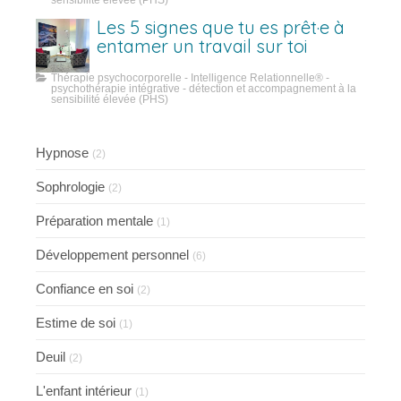
sensibilité élevée (PHS)
Les 5 signes que tu es prêt·e à
entamer un travail sur toi
Thérapie psychocorporelle - Intelligence Relationnelle® -
psychothérapie intégrative - détection et accompagnement à la
sensibilité élevée (PHS)
Hypnose
(2)
Sophrologie
(2)
Préparation mentale
(1)
Développement personnel
(6)
Confiance en soi
(2)
Estime de soi
(1)
Deuil
(2)
L'enfant intérieur
(1)