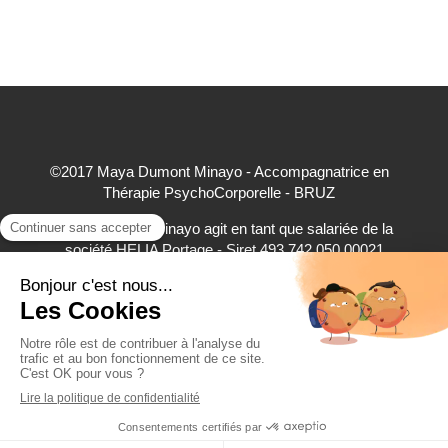
©2017 Maya Dumont Minayo - Accompagnatrice en
Thérapie PsychoCorporelle - BRUZ
Maya Dumont Minayo agit en tant que salariée de la
société HELIA Portage - Siret 493 742 050 00021
accepte à ce titre les règlements par carte bancaire,
virement bancaire et espèces
Création et référencement du site par Simplébo