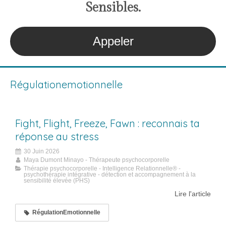
S
ensibles
.
Appeler
Régulationemotionnelle
Fight, Flight, Freeze, Fawn : reconnais ta
réponse au stress
30 Juin 2026
Maya Dumont Minayo - Thérapeute psychocorporelle
Thérapie psychocorporelle - Intelligence Relationnelle® -
psychothérapie intégrative - détection et accompagnement à la
sensibilité élevée (PHS)
Lire l'article
RégulationEmotionnelle