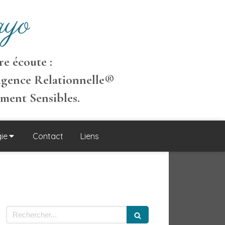
yo
e écoute :
igence Relationnelle
®
ement S
ensibles
.
ie
Contact
Liens
Rechercher