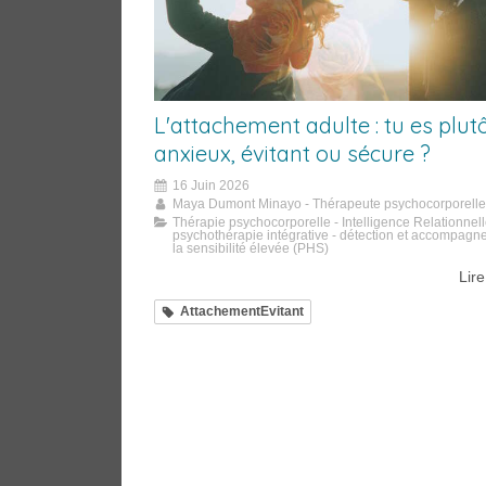
L'attachement adulte : tu es plut
anxieux, évitant ou sécure ?
16 Juin 2026
Maya Dumont Minayo - Thérapeute psychocorporelle
Thérapie psychocorporelle - Intelligence Relationnel
psychothérapie intégrative - détection et accompagn
la sensibilité élevée (PHS)
Lire
AttachementEvitant