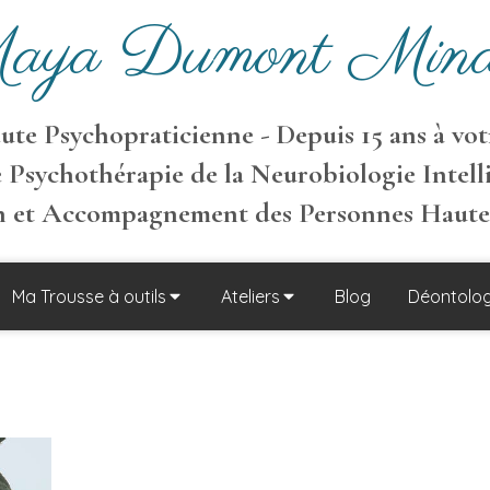
aya Dumont Mina
te Psychopraticienne - Depuis 15 ans à votr
 Psychothérapie de la Neurobiologie Intell
on et Accompagnement des Personnes Haut
Ma Trousse à outils
Ateliers
Blog
Déontolog