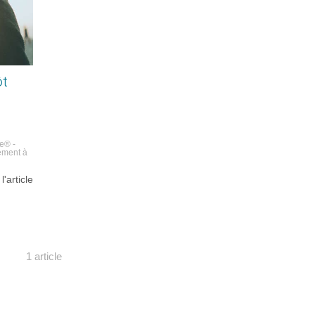
ôt
le® -
ement à
 l'article
1 article