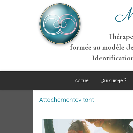
M
Thérapeu
formée au modèle de
Identificati
Accueil
Qui suis-je ?
Attachementevitant