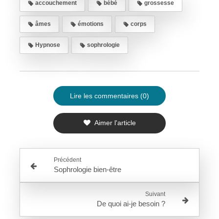
accouchement
bébé
grossesse
âmes
émotions
corps
Hypnose
sophrologie
Lire les commentaires (0)
Aimer l'article
Précédent
Sophrologie bien-être
Suivant
De quoi ai-je besoin ?