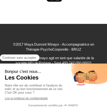
©2017 Maya Dumont Minayo - Accompagnatrice en
Thérapie PsychoCorporelle - BRUZ
Maya Dumont Minayo agit en tant que salariée de la
société HELIA Portage - Siret 493 742 050 00021
accepte à ce titre les règlements par carte bancaire,
virement bancaire et espèces
Création et référencement du site par Simplébo