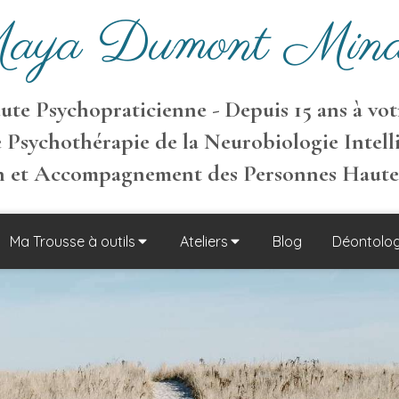
aya Dumont Mina
te Psychopraticienne - Depuis 15 ans à votr
 Psychothérapie de la Neurobiologie Intell
on et Accompagnement des Personnes Haut
Ma Trousse à outils
Ateliers
Blog
Déontolog