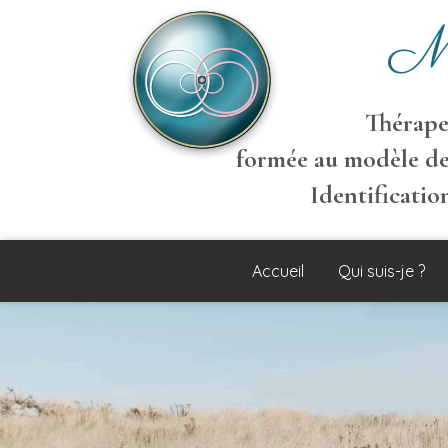
M
Thérapeu
formée au modèle de
Identificati
Accueil
Qui suis-je ?