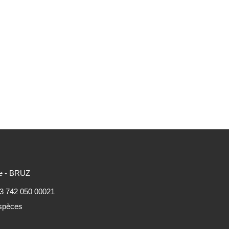
e - BRUZ
93 742 050 00021
espèces