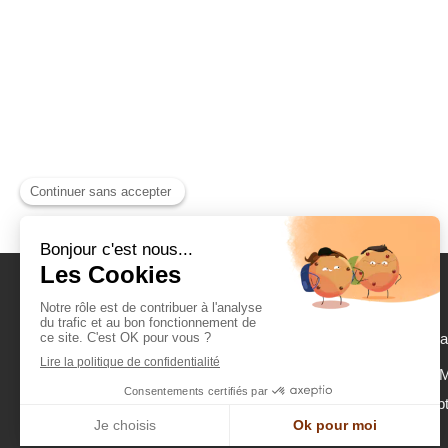
©2017 May
Maya Dumont Min
accept