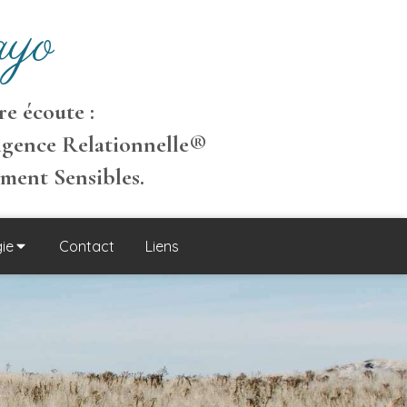
yo
e écoute :
igence Relationnelle
®
ement S
ensibles
.
ie
Contact
Liens